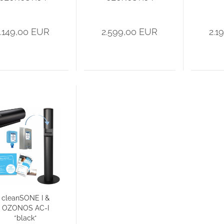
PLUS
PLUS
Einf
2.149,00 EUR
2.599,00 EUR
2.1
cleanSONE I &
OZONOS AC-I
*black*