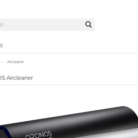
Suche...
R
»
Aircleaner
 Aircleaner