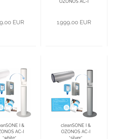
OZONOS AC-I
49,00 EUR
1.999,00 EUR
eanSONE I &
cleanSONE I &
ZONOS AC-I
OZONOS AC-I
*white*
*silver*