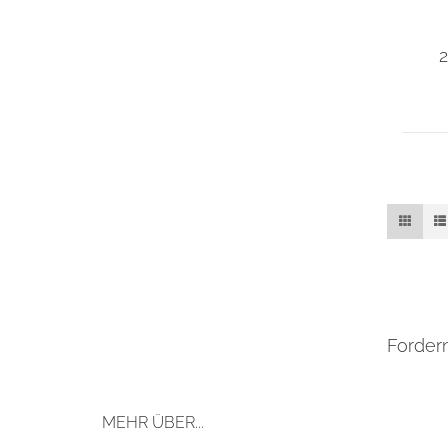
Ei
2
Forder
MEHR ÜBER...