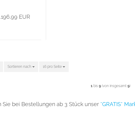
nführungsangebot
!
.196,99 EUR
Sortieren nach
Sortieren nach
16 pro Seite
pro Seite
1
bis
9
(von insgesamt
9
)
n Sie bei Bestellungen ab 3 Stück unser
*GRATIS* Mar