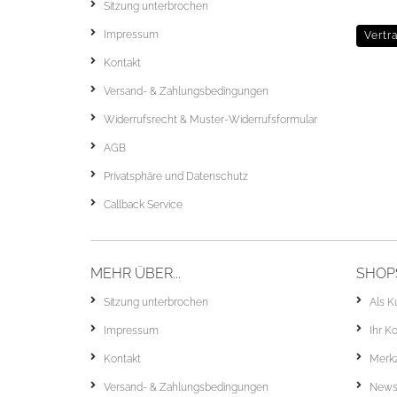
Sitzung unterbrochen
Impressum
Vertr
Kontakt
Versand- & Zahlungsbedingungen
Widerrufsrecht & Muster-Widerrufsformular
AGB
Privatsphäre und Datenschutz
Callback Service
MEHR ÜBER...
SHOP
Sitzung unterbrochen
Als K
Impressum
Ihr K
Kontakt
Merkz
Versand- & Zahlungsbedingungen
Newsl