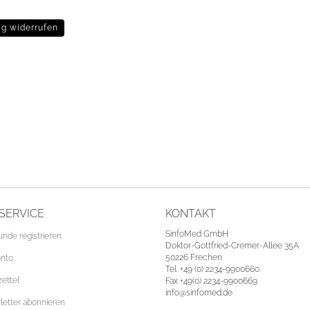
ag widerrufen
SERVICE
KONTAKT
SinfoMed GmbH
unde registrieren
Doktor-Gottfried-Cremer-Allee 35A
50226 Frechen
onto
Tel. +49 (0) 2234-9900660
ettel
Fax +49(0) 2234-9900669
info@sinfomed.de
etter abonnieren