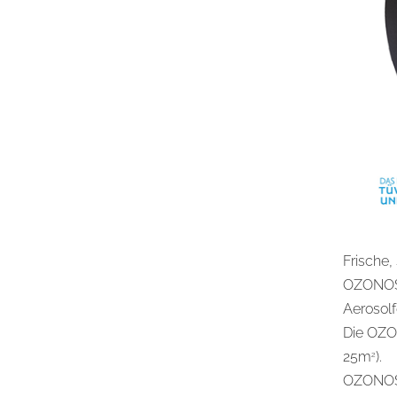
Frische,
OZONOS A
Aerosolf
Die OZO
25m
).
2
OZONOS A