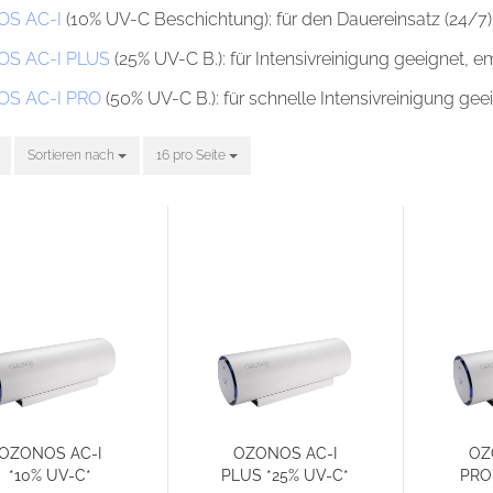
OS AC-I
(10% UV-C Beschichtung): für den Dauereinsatz (24/7) 
OS AC-I PLUS
(25% UV-C B.): für Intensivreinigung geeignet,
OS AC-I PRO
(50% UV-C B.): für schnelle Intensivreinigung ge
Sortieren nach
Sortieren nach
16 pro Seite
pro Seite
OZONOS AC-I
OZONOS AC-I
OZ
*10% UV-C*
PLUS *25% UV-C*
PRO