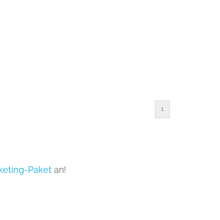
1
keting-Paket
an!