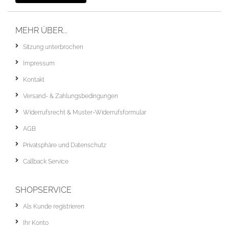
MEHR ÜBER...
Sitzung unterbrochen
Impressum
Kontakt
Versand- & Zahlungsbedingungen
Widerrufsrecht & Muster-Widerrufsformular
AGB
Privatsphäre und Datenschutz
Callback Service
SHOPSERVICE
Als Kunde registrieren
Ihr Konto