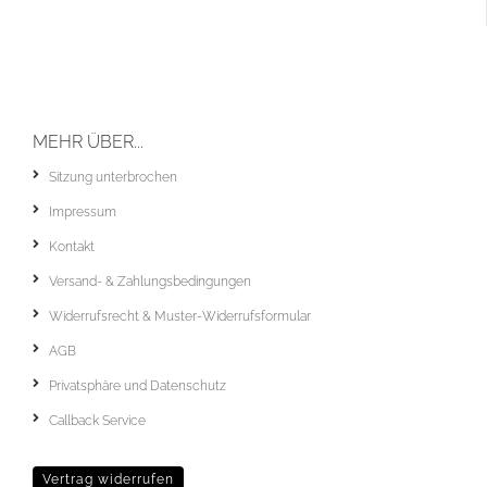
MEHR ÜBER...
Sitzung unterbrochen
Impressum
Kontakt
Versand- & Zahlungsbedingungen
Widerrufsrecht & Muster-Widerrufsformular
AGB
Privatsphäre und Datenschutz
Callback Service
Vertrag widerrufen