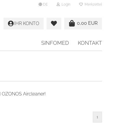
DE
Login
Merkzettel
0,00 EUR
IHR KONTO
SINFOMED
KONTAKT
nd OZONOS Aircleaner!
1