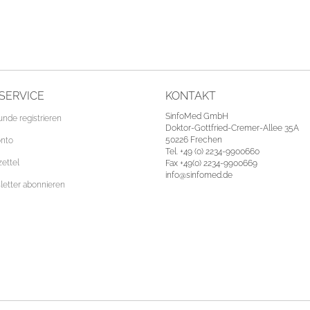
SERVICE
KONTAKT
SinfoMed GmbH
unde registrieren
Doktor-Gottfried-Cremer-Allee 35A
50226 Frechen
onto
Tel. +49 (0) 2234-9900660
ettel
Fax +49(0) 2234-9900669
info@sinfomed.de
etter abonnieren