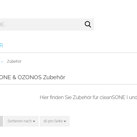
Suche...
R
»
Zubehör
SONE & OZONOS Zubehör
Hier finden Sie Zubehör für cleanSONE I u
Sortieren nach
Sortieren nach
16 pro Seite
pro Seite