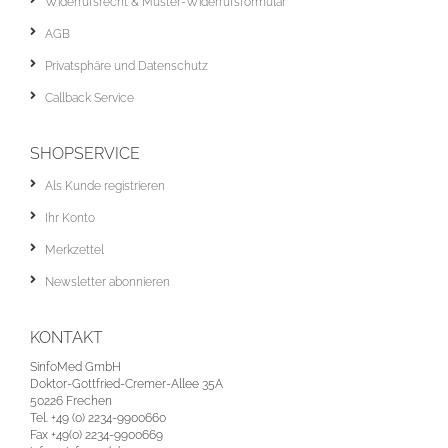
Widerrufsrecht & Muster-Widerrufsformular
AGB
Privatsphäre und Datenschutz
Callback Service
SHOPSERVICE
Als Kunde registrieren
Ihr Konto
Merkzettel
Newsletter abonnieren
KONTAKT
SinfoMed GmbH
Doktor-Gottfried-Cremer-Allee 35A
50226 Frechen
Tel. +49 (0) 2234-9900660
Fax +49(0) 2234-9900669